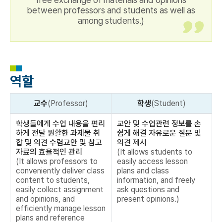
between professors and students as well as
among students.)
역할
교수
(Professor)
학생
(Student)
학생들에게 수업 내용을 편리
교안 및 수업관련 정보를 손
하게 전달 원활한 과제물 취
쉽게 해결 자유로운 질문 및
합 및 의견 수렴교안 및 참고
의견 제시
자료의 효율적인 관리
(It allows students to
(It allows professors to
easily access lesson
conveniently deliver class
plans and class
content to students,
information, and freely
easily collect assignment
ask questions and
and opinions, and
present opinions.)
efficiently manage lesson
plans and reference